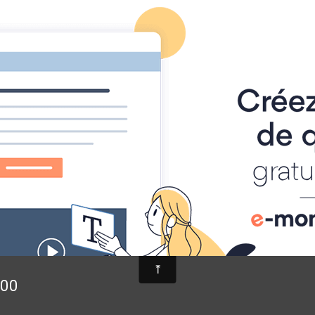
ACT
AGENDA
DOCUMENTS
Les fondus de la photo
 et booké
L'ARRIÈRE PLA
:00